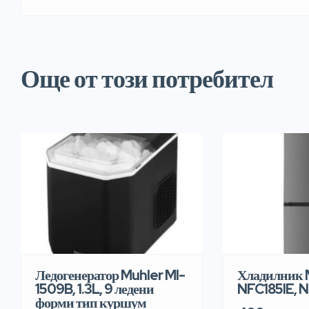
Още от този потребител
Ледогенератор Muhler MI-
Хладилник 
1509B, 1.3L, 9 ледени
NFC185IE, N
форми тип куршум