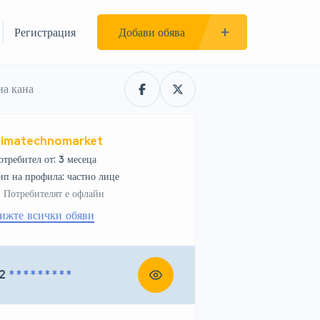
Регистрация
Добави обява
на кана
limatechnomarket
отребител от: 3 месеца
тип на профила: частно лице
Потребителят е офлайн
ижте всички обяви
2
* * * * * * * * *