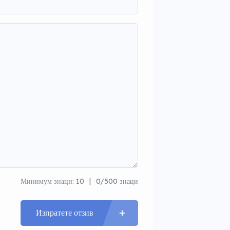
Минимум знаци: 10
0/500 знаци
Изпратете отзив