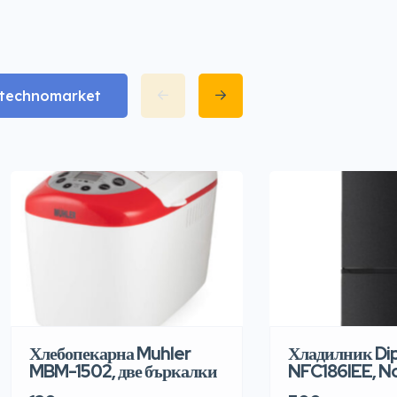
matechnomarket
Хлебопекарна Muhler
Хладилник Di
MBM-1502, две бъркалки
NFC186IEE, N