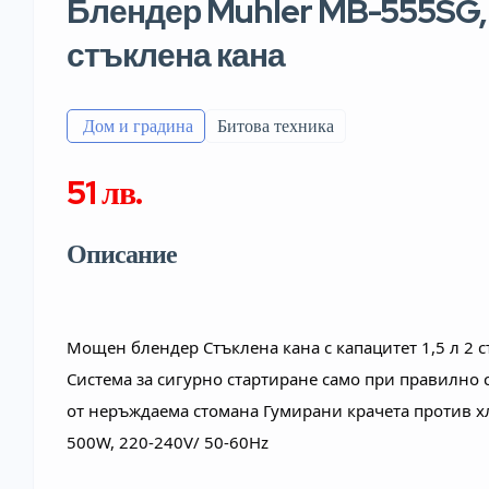
Блендер Muhler MB-555SG, 5
стъклена кана
️ Дом и градина
Битова техника
51 лв.
Описание
Мощен блендер Стъклена кана с капацитет 1,5 л 2 ст
Система за сигурно стартиране само при правилно с
от неръждаема стомана Гумирани крачета против хл
500W, 220-240V/ 50-60Hz