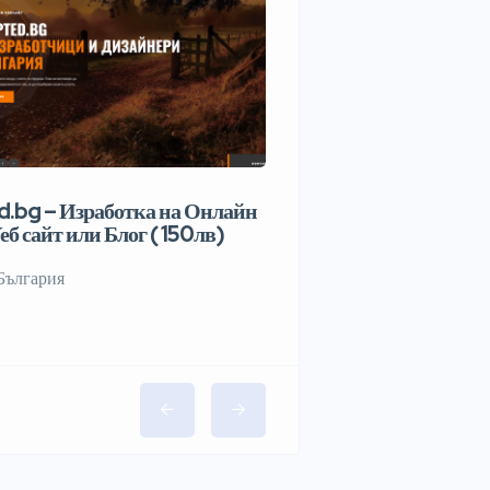
.bg – Изработка на Онлайн
еб сайт или Блог ( 150лв)
България