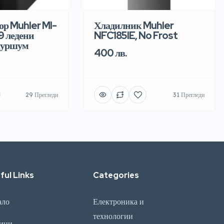
ор Muhler MI-
Хладилник Muhler
 9 ледени
NFC185IE, No Frost
куршум
400 лв.
29 Прегледи
31 Прегледи
ful Links
Categories
ало
Електроника и
технологии
ини