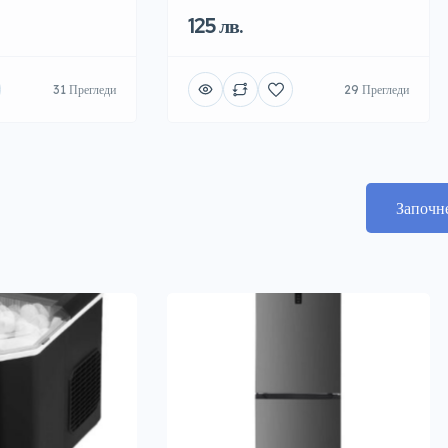
125 лв.
31 Прегледи
29 Прегледи
Започн