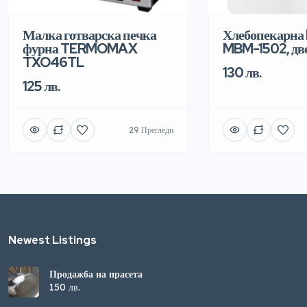
Малка готварска печка
Хлебопекарна
фурна TERMOMAX
MBM-1502, дв
TXO46TL
130 лв.
125 лв.
29 Прегледи
Newest Listings​
Продажба на прасета
150 лв.