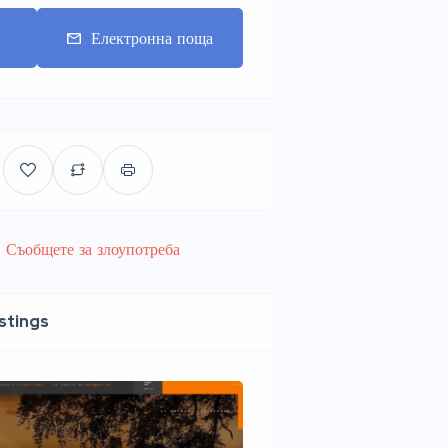
т
Електронна поща
Съобщете за злоупотреба
istings