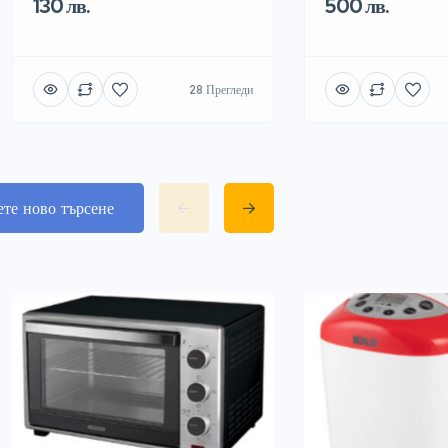
130 лв.
500 лв.
28 Прегледи
ете ново търсене