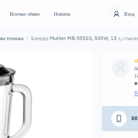
Всички обяви
Новини
Вход
ва техника
Блендер Muhler MB-555SG, 500W, 1.5 л, стъкле
c
П
В
88