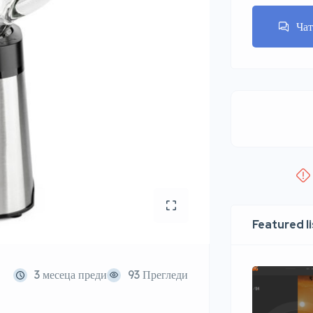
Ча
Featured l
3 месеца преди
93 Прегледи