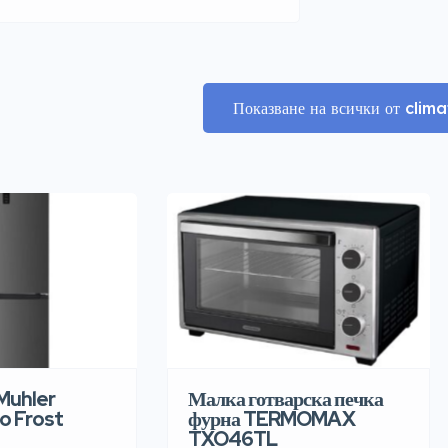
Показване на всички от cli
Muhler
Малка готварска печка
o Frost
фурна TERMOMAX
TXO46TL