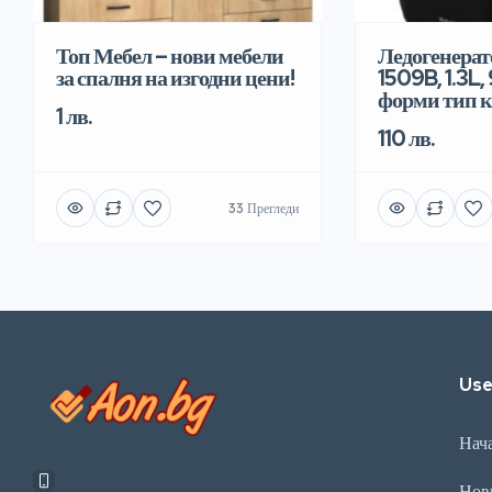
Топ Мебел – нови мебели
Ледогенерат
за спалня на изгодни цени!
1509B, 1.3L,
форми тип 
1 лв.
110 лв.
33 Прегледи
Use
Нач
Нов