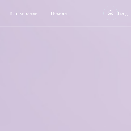
Всички обяви
Новини
Вход