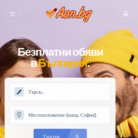
Безплатни обяви
в
България
.
Търсене