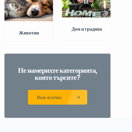
️ Дом и градина
Животни
Не намерихте категорията,
която търсите?
Виж всички