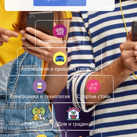
Недвижими имоти
Автомобили и превозни средства
Електроника и технологии
Спортни стоки
Животни
️ Дом и градина