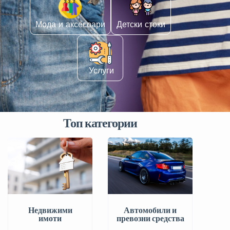
Мода и аксесоари
Детски стоки
️ Услуги
Топ категории
Автомобили и
Недвижими
превозни средства
имоти