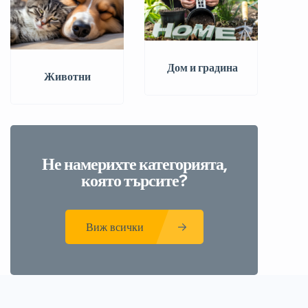
️ Дом и градина
Животни
Не намерихте категорията,
която търсите?
Виж всички