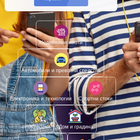
Недвижими имоти
Автомобили и превозни средства
Електроника и технологии
Спортни стоки
Животни
️ Дом и градина