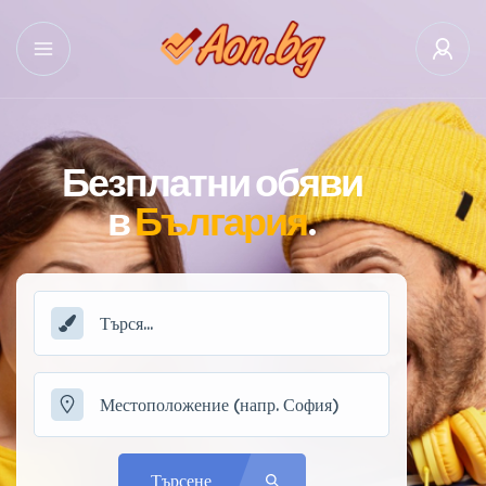
Безплатни обяви
в
България
.
Търсене