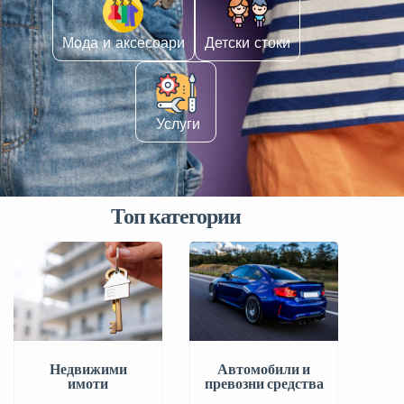
Мода и аксесоари
Детски стоки
️ Услуги
Топ категории
Автомобили и
Недвижими
превозни средства
имоти