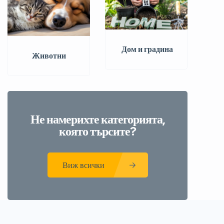
️ Дом и градина
Животни
Не намерихте категорията,
която търсите?
Виж всички