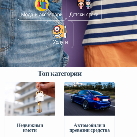
Мода и аксесоари
Детски стоки
️ Услуги
Топ категории
Автомобили и
Недвижими
превозни средства
имоти