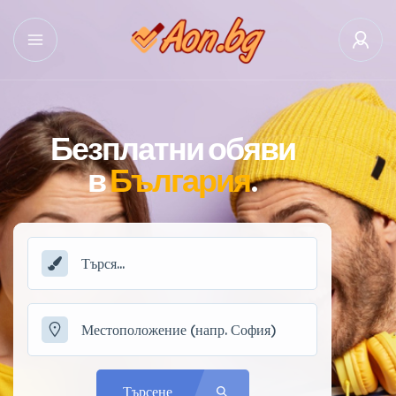
Безплатни обяви
в
България
.
Търсене