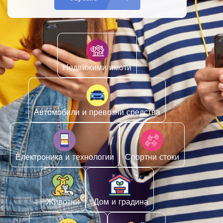
Недвижими имоти
Автомобили и превозни средства
Електроника и технологии
Спортни стоки
Животни
️ Дом и градина