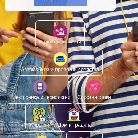
Недвижими имоти
Автомобили и превозни средства
Електроника и технологии
Спортни стоки
Животни
️ Дом и градина