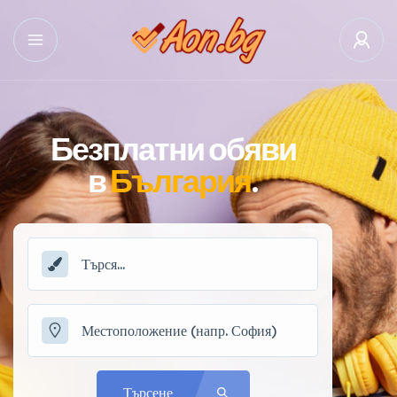
Безплатни обяви
в
България
.
Търсене