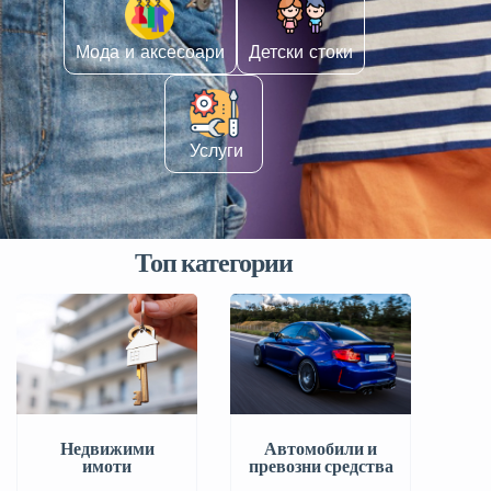
Мода и аксесоари
Детски стоки
️ Услуги
Топ категории
Автомобили и
Недвижими
превозни средства
имоти