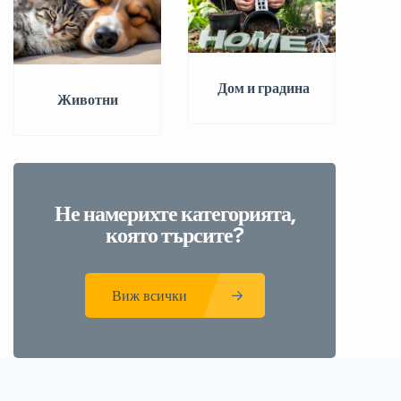
️ Дом и градина
Животни
Не намерихте категорията,
която търсите?
Виж всички