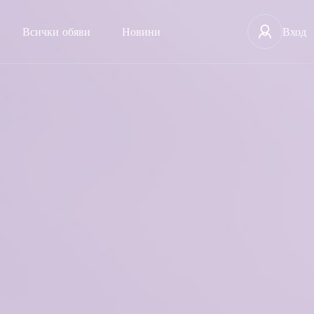
Всички обяви
Новини
Вход